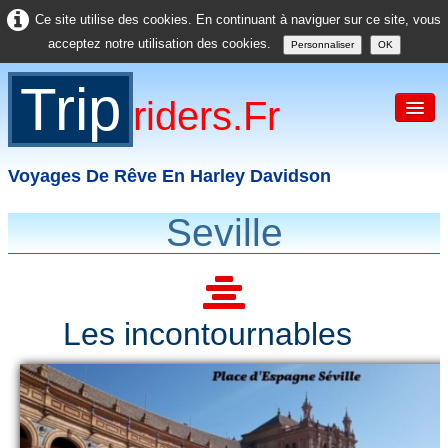
Ce site utilise des cookies. En continuant à naviguer sur ce site, vous
acceptez notre utilisation des cookies.
Personnaliser
OK
Trip
Riders.fr
Voyages De Rêve En Harley Davidson
Seville
Accueil
France
Europe
Les incontournables
USA
Asie
Divers