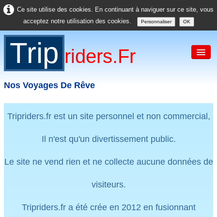
Ce site utilise des cookies. En continuant à naviguer sur ce site, vous
acceptez notre utilisation des cookies.
Personnaliser
OK
Trip
Riders.fr
Nos Voyages De Rêve
Accueil
Tripriders.fr est un site personnel et non commercial,
France
Il n'est qu'un divertissement public.
Europe
Le site ne vend rien et ne collecte aucune données de
USA
visiteurs.
Asie
Divers
Tripriders.fr a été crée en 2012 en fusionnant