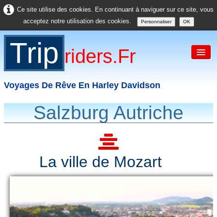
Ce site utilise des cookies. En continuant à naviguer sur ce site, vous
acceptez notre utilisation des cookies.
Personnaliser
OK
Trip
Riders.fr
Voyages De Rêve En Harley Davidson
Salzburg Autriche
Accueil
France
Europe
La ville de Mozart
USA
Asie
Divers