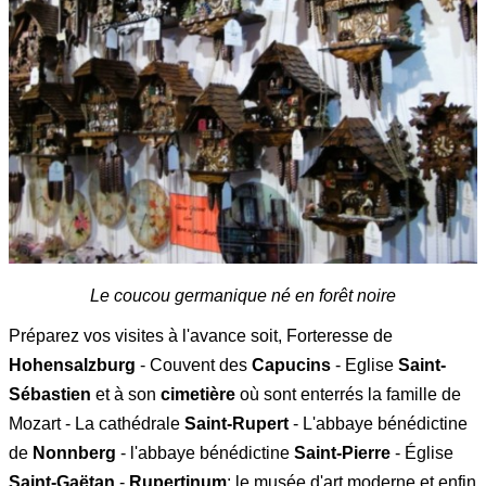
Le coucou germanique né en forêt noire
Préparez vos visites à l'avance soit, Forteresse de
Hohensalzburg
- Couvent des
Capucins
- Eglise
Saint-
Sébastien
et à son
cimetière
où sont enterrés la famille de
Mozart - La cathédrale
Saint-Rupert
- L'abbaye bénédictine
de
Nonnberg
- l'abbaye bénédictine
Saint-Pierre
- Église
Saint-Gaëtan
-
Rupertinum
: le musée d'art moderne et enfin