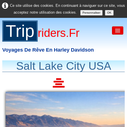
Ce site utilise des cookies. En continuant à naviguer sur ce site, vous
acceptez notre utilisation des cookies.
Personnaliser
OK
Trip
Riders.fr
Voyages De Rêve En Harley Davidson
Salt Lake City USA
Accueil
France
Europe
USA
Asie
Divers