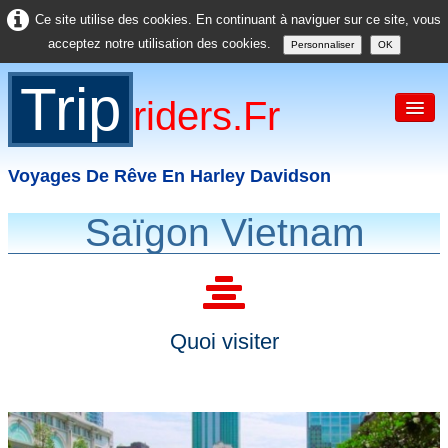
Ce site utilise des cookies. En continuant à naviguer sur ce site, vous
acceptez notre utilisation des cookies.
Personnaliser
OK
Trip
Riders.fr
Voyages De Rêve En Harley Davidson
Saïgon Vietnam
Accueil
France
Europe
Quoi visiter
USA
Asie
Divers