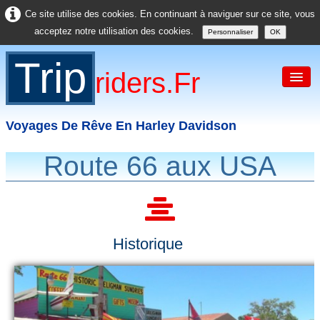
Ce site utilise des cookies. En continuant à naviguer sur ce site, vous
acceptez notre utilisation des cookies.
Personnaliser
OK
Trip
Riders.fr
Voyages De Rêve En Harley Davidson
Route 66 aux USA
Accueil
France
Europe
Historique
USA
Asie
Divers