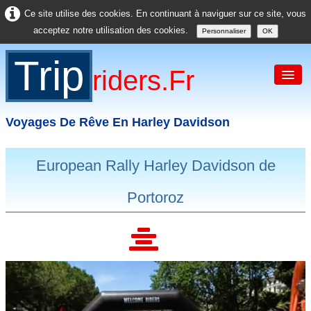
Ce site utilise des cookies. En continuant à naviguer sur ce site, vous
acceptez notre utilisation des cookies.
Personnaliser
OK
Trip
Riders.fr
Voyages De Rêve En Harley Davidson
Accueil
European Rally Harley Davidson de
France
Portoroz
Europe
USA
Asie
Divers