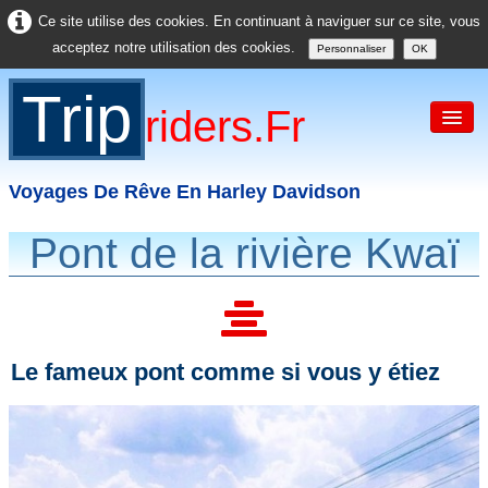
Ce site utilise des cookies. En continuant à naviguer sur ce site, vous
acceptez notre utilisation des cookies.
Personnaliser
OK
Trip
Riders.fr
Voyages De Rêve En Harley Davidson
Pont de la rivière Kwaï
Accueil
France
Europe
Le fameux pont comme si vous y étiez
USA
Asie
Divers