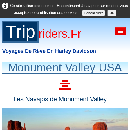
Ce site utilise des cookies. En continuant à naviguer sur ce site, vous
acceptez notre utilisation des cookies.
Personnaliser
OK
Trip
Riders.fr
Voyages De Rêve En Harley Davidson
Monument Valley USA
Accueil
France
Europe
Les Navajos de Monument Valley
USA
Asie
Divers