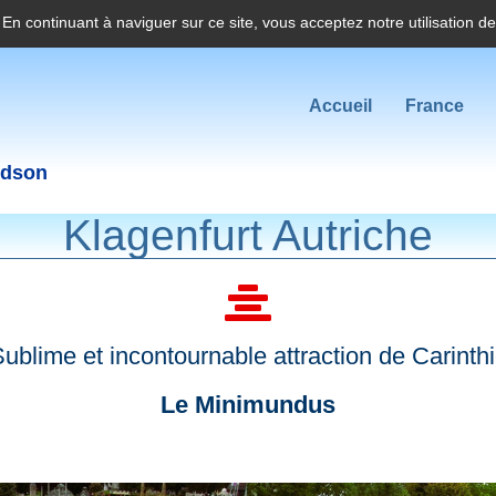
. En continuant à naviguer sur ce site, vous acceptez notre utilisation d
Accueil
France
idson
Klagenfurt Autriche
ublime et incontournable attraction de Carinth
Le Minimundus