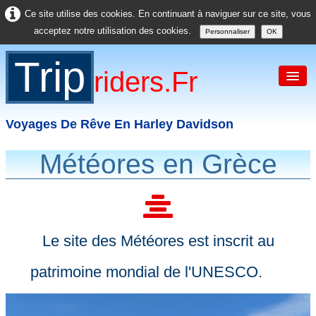
Ce site utilise des cookies. En continuant à naviguer sur ce site, vous
acceptez notre utilisation des cookies.
Personnaliser
OK
Trip
Riders.fr
Voyages De Rêve En Harley Davidson
Météores en Grèce
Accueil
France
Europe
Le site des Météores est inscrit au
USA
patrimoine mondial de l'UNESCO.
Asie
Divers