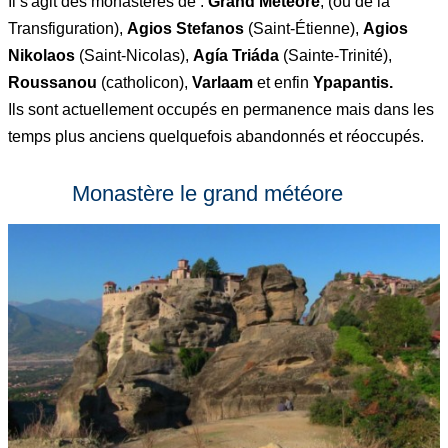
Il s'agit des monastères de :
Grand Météore
, (ou de la
Transfiguration),
Agios Stefanos
(Saint-Étienne),
Agios
Nikolaos
(Saint-Nicolas),
Agía Triáda
(Sainte-Trinité),
Roussanou
(catholicon),
Varlaam
et enfin
Ypapantis.
Ils sont actuellement occupés en permanence mais dans les
temps plus anciens quelquefois abandonnés et réoccupés.
Monastère le grand météore