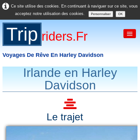
Ce site utilise des cookies. En continuant à naviguer sur ce site, vous
acceptez notre utilisation des cookies.
Personnaliser
OK
Trip
Riders.fr
Voyages De Rêve En Harley Davidson
Irlande en Harley
Accueil
Davidson
France
Europe
USA
Le trajet
Asie
Divers