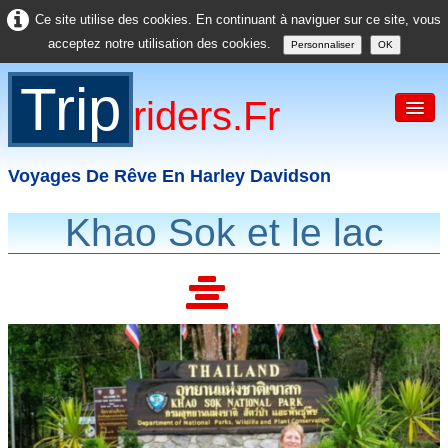
Ce site utilise des cookies. En continuant à naviguer sur ce site, vous
acceptez notre utilisation des cookies.
Personnaliser
OK
Trip
Riders.fr
Voyages De Rêve En Harley Davidson
Khao Sok et le lac
Accueil
France
Europe
USA
Asie
Divers