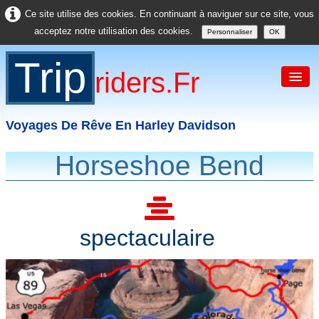
Ce site utilise des cookies. En continuant à naviguer sur ce site, vous
acceptez notre utilisation des cookies.
Personnaliser
OK
Trip
Riders.fr
Voyages De Rêve En Harley Davidson
Horseshoe Bend
Accueil
France
Europe
spectaculaire
USA
Asie
Divers