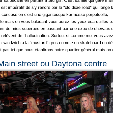
sa bécane en partant à Sturgis. C'est sa fille qui gère mai
 impératif de s'y rendre par la "old dixie road" qui longe la
a concession c'est une gigantesque kermesse perpétuelle, il 
ale mais en vous baladant vous aurez les yeux écarquillés pa
urs de miss superbes en passant par une expo de chevaux d
elèvent de l'hallucination. Surtout si comme moi vous avez
 un sandwich à la "mustard" gros comme un skateboard on dé
as ici que nous établirons notre quartier général mais on es
Main street ou Daytona centre