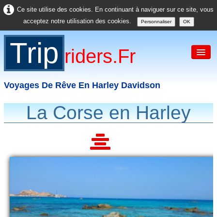
Ce site utilise des cookies. En continuant à naviguer sur ce site, vous
acceptez notre utilisation des cookies.
Personnaliser
OK
Trip
Riders.fr
Voyages De Rêve En Harley Davidson
La Corse en Harley
Accueil
France
Europe
USA
Asie
Divers