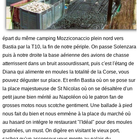
épart du même camping Mozziconaccio plein nord vers
Bastia par la T10, la fin de notre périple. On passe Solenzara
puis à notre droite la base aérienne des avions de chasse
atterrissent dans un bruit assourdissant, puis c'est l'étang de
Diana qui alimente en moules la totalité de la Corse, vous
pouvez déguster sur place. Et enfin Bastia où on se pose sur
la place majestueuse de St Nicolas où on se désaltére d'un
petit jaune bien mérité au Napoléon où le patron fan de
grosses motos nous scotche gentiment. Une ballade à pied
nous fait du bien et nous emmène à la place du marché où
au hasard on intégre le restaurant "l'Idéal" pour des moules
gratinées, un must. On digère en visitant le vieux port,
sachez qu'un ascenseur vous monte au palais du