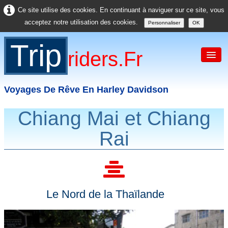
Ce site utilise des cookies. En continuant à naviguer sur ce site, vous
acceptez notre utilisation des cookies.
Personnaliser
OK
Trip
Riders.fr
Voyages De Rêve En Harley Davidson
Chiang Mai et Chiang
Accueil
Rai
France
Europe
USA
Le Nord de la Thaïlande
Asie
Divers