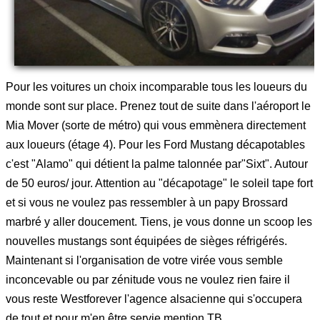
Pour les voitures un choix incomparable tous les loueurs du
monde sont sur place. Prenez tout de suite dans l'aéroport le
Mia Mover (sorte de métro) qui vous emmènera directement
aux loueurs (étage 4). Pour les Ford Mustang décapotables
c'est "Alamo" qui détient la palme talonnée par"Sixt". Autour
de 50 euros/ jour. Attention au "décapotage" le soleil tape fort
et si vous ne voulez pas ressembler à un papy Brossard
marbré y aller doucement. Tiens, je vous donne un scoop les
nouvelles mustangs sont équipées de sièges réfrigérés.
Maintenant si l'organisation de votre virée vous semble
inconcevable ou par zénitude vous ne voulez rien faire il
vous reste Westforever l'agence alsacienne qui s'occupera
de tout et pour m'en être servie mention TB.