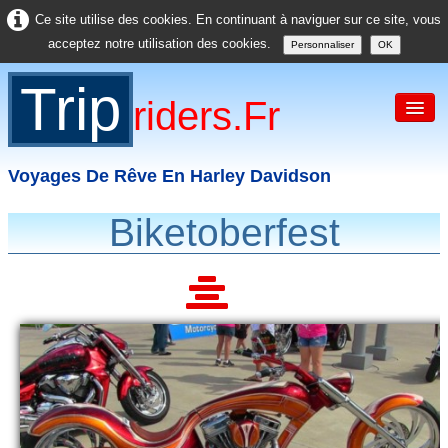
Ce site utilise des cookies. En continuant à naviguer sur ce site, vous
acceptez notre utilisation des cookies.
Personnaliser
OK
Trip
Riders.fr
Voyages De Rêve En Harley Davidson
Biketoberfest
Accueil
France
Europe
USA
Asie
Divers