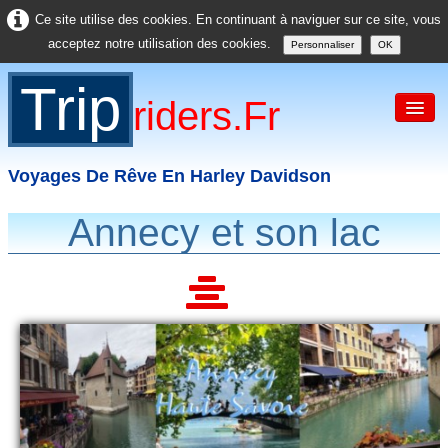
Ce site utilise des cookies. En continuant à naviguer sur ce site, vous
acceptez notre utilisation des cookies.
Personnaliser
OK
Trip
Riders.fr
Voyages De Rêve En Harley Davidson
Annecy et son lac
Accueil
France
Europe
USA
Asie
Divers